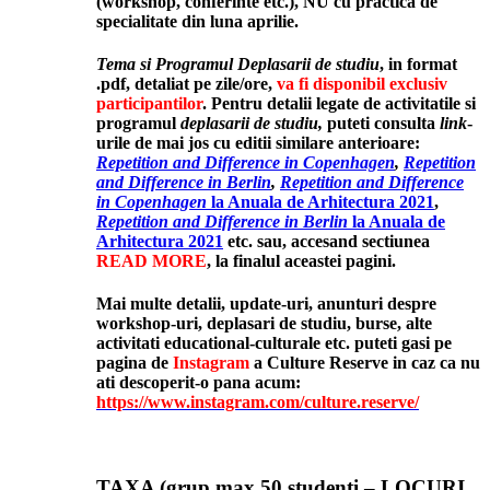
(workshop, conferinte etc.), NU cu practica de
specialitate din luna aprilie.
Tema si Programul Deplasarii de studiu
, in format
.pdf,
detaliat pe zile/ore,
va fi disponibil exclusiv
participantilor
.
Pentru detalii legate de activitatile si
programul
deplasarii de studiu,
puteti consulta
link
-
urile de mai jos cu editii similare anterioare:
Repetition and Difference in Copenhagen
,
Repetition
and Difference in Berlin
,
Repetition and Difference
in Copenhagen
la Anuala de Arhitectura 2021
,
Repetition and Difference in Berlin
la Anuala de
Arhitectura 2021
etc. sau, accesand sectiunea
READ MORE
, la finalul aceastei pagini.
Mai multe detalii, update-uri, anunturi despre
workshop-uri, deplasari de studiu, burse, alte
activitati educational-culturale etc. puteti gasi pe
pagina de
Instagram
a Culture Reserve in caz ca nu
ati descoperit-o pana acum:
https://www.instagram.com/culture.reserve/
TAXA
(grup max 50 studenti – LOCURI