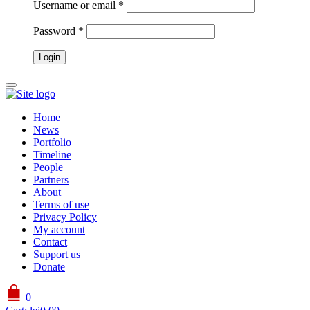
Username or email
*
Password
*
Home
News
Portfolio
Timeline
People
Partners
About
Terms of use
Privacy Policy
My account
Contact
Support us
Donate
0