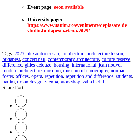
Event page
:
soon available
University
page
:
https://www.uauim.ro/evenimente/deplasare-de-
studiu-budapesta-viena-2025/
Tags:
2025
,
alexandru crisan
,
architecture
,
architecture lesson
,
budapest
,
concert hall
,
contemporary architecture
,
culture reserve
,
difference
,
gilles deleuze
,
housing
,
international
,
jean nouvel
,
modern architecture
,
museum
,
museum of etnography
,
norman
foster
,
offices
,
opera
,
repetition
,
repetition and difference
,
students
,
uauim
,
urban design
,
vienna
,
workshop
,
zaha hadid
Share Post