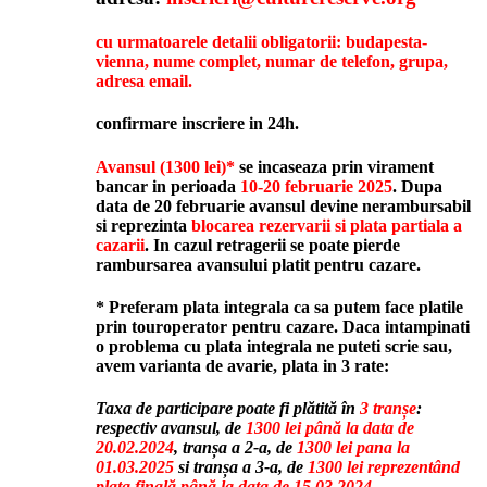
cu urmatoarele detalii obligatorii: budapesta-
vienna,
nume complet, numar de telefon, grupa,
adresa email.
confirmare inscriere in 24h.
Avansul (1300 lei)*
se incaseaza prin virament
bancar in perioada
10-20 februarie 2025
. Dupa
data de 20 februarie avansul devine nerambursabil
si reprezinta
blocarea rezervarii si plata partiala a
cazarii
. In cazul retragerii se poate pierde
rambursarea avansului platit pentru cazare.
* Preferam plata integrala ca sa putem face platile
prin touroperator pentru cazare. Daca intampinati
o problema cu plata integrala ne puteti scrie sau,
avem varianta de avarie, plata in 3 rate:
Taxa de participare poate fi plătită în
3 tranșe
:
respectiv avansul, de
1300 lei până la data de
20.02.2024
,
tranșa a 2-a, de
1300 lei pana la
01.03.2025
si
tranșa a 3-a, de
1300 lei reprezentând
plata finală până la data de 15.03.2024
.