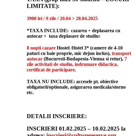
LIMITATE):
3900 lei / 9 zile / 20.04 > 28.04.2025
*TAXA INCLUDE: cazarea + deplasarea cu
autocar + taxa deplasare de studiu:
8 nopti cazare
Hostel /Hotel 3* (camere de 4-10
paturi cu baie proprie, mic dejun inclus),
transport
autocar
(Bucuresti-Budapesta-Vienna si retur),
7
zile activitati de studiu, indrumare didactica,
certificat de participare
.
TAXA
NU
INCLUDE: accesele pt. obiective
obligatorii/optionale, asigurarea medicala/storno
etc.
DETALII INSCRIERE:
INSCRIERI 01.02.2025 – 10.02.2025 la
adresa:
inscrieri@culturereserve.org