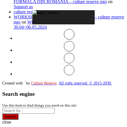
FORMALA DIN ROMANIA – culture reserve ngo
on
Support us
culture reserve ngo
on
Timeline
WORKSHOP IN ITALY 13.04>20.04.2026 – culture reserve
ngo
on
WORKSHOP IN-VISIBLE ROME
30.04>06.05.2024
Created with
by
Culture Reserve
.
All right reserved. © 2015-2030.
Search engine
Use this form to find things you need on this site
Search
close